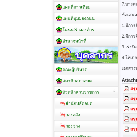
7.บางห
แผนที่ดาวเทียม
ข้อเสน
แผนที่มุมมองถนน
1.มีการ
โครงสร้างองค์กร
2.มีการ
อำนาจหน้าที่
3.เร่งร
4.ให้เ
เอกสารส
คณะผู้บริหาร
Attach
สมาชิกสภาอบต.
สรุ
หัวหน้าส่วนราชการ
สรุ
สำนักปลัดอบต
สรุ
กองคลัง
สรุ
กองช่าง
สรุ