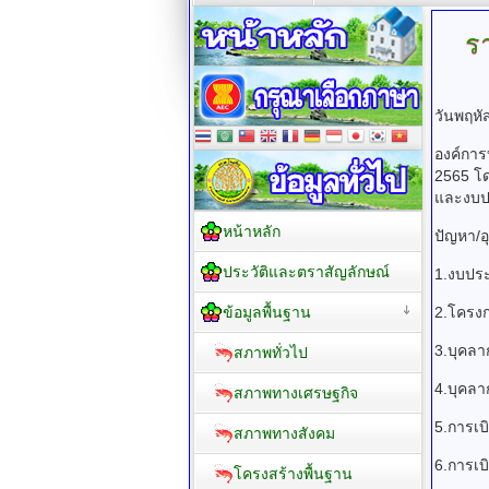
ร
วันพฤหั
องค์การ
2565 โด
และงบปร
หน้าหลัก
ปัญหา/
ประวัติและตราสัญลักษณ์
1.งบปร
ข้อมูลพื้นฐาน
2.โครง
3.บุคลา
สภาพทั่วไป
4.บุคล
สภาพทางเศรษฐกิจ
5.การเบ
สภาพทางสังคม
6.การเ
โครงสร้างพื้นฐาน